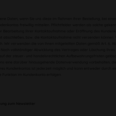
e Daten, wenn Sie uns diese im Rahmen Ihrer Bestellung, bei einer
denkontos freiwillig mitteilen. Pflichtfelder werden als solche geken
ur Bearbeitung Ihrer Kontaktaufnahme oder Eröffnung des Kundenk
ht abschließen, bzw. die Kontaktaufnahme nicht versenden können. 
ch. Wir verwenden die von ihnen mitgeteilten Daten gemäß Art. 6, Ab
 Nach vollständiger Abwicklung des Vertrages oder Löschung Ihres
uf der steuer- und handelsrechtlichen Aufbewahrungsfristen gelöscht
 uns eine darüber hinausgehende Datenverwendung vorbehalten, die ge
hres Kundenkontos ist jederzeit möglich und kann entweder durch e
e Funktion im Kundenkonto erfolgen.
dung zum Newsletter