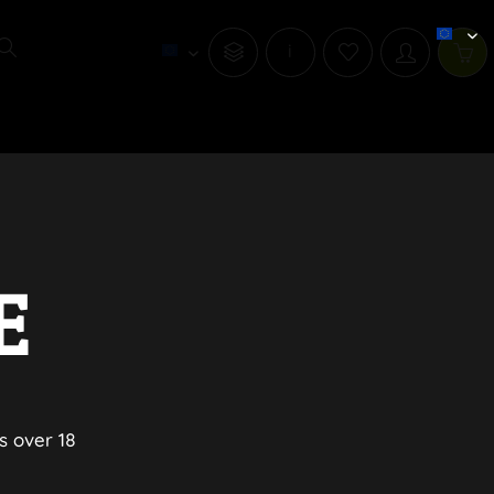
i
E
s over 18