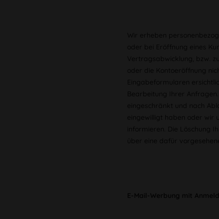
Wir erheben personenbezogen
oder bei Eröffnung eines Kun
Vertragsabwicklung, bzw. z
oder die Kontoeröffnung nic
Eingabeformularen ersichtli
Bearbeitung Ihrer Anfragen.
eingeschränkt und nach Abla
eingewilligt haben oder wir
informieren. Die Löschung I
über eine dafür vorgesehen
E-Mail-Werbung mit Anmel