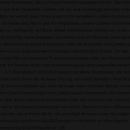
leine Textdateien, die auf Ihrem Rechner abgelegt werden. Sie richt
rn auf Ihrer Festplatte Cookies, die nur eine eindeutige Nummer ent
dazu verwandt, dass Ihnen unsere Internetseiten in vollem Umfang 
. Sie haben das Recht und die Möglichkeit, unsere Cookies abzulehn
t zur Verfügung. Auf Basis dieser Informationen können wir unser A
t an Dritte weitergegeben. Sie können in Ihrem Browser jederzeit e
ber die Annahme selbst entscheiden oder die Annahme von Cookies gru
che von uns angebotenen Funktionen vollumfänglich nutzen. Um den 
rmöglichen, um passende Produkte anzuzeigen oder zur Marktforsc
erer im Rahmen einer Interessensabwägung überwiegenden berechtig
1, S. 1, Buchstabe F, DSGVO. Cookies sind kleine Textdateien, die 
den nach Ende der Browser-Sitzung, also nach Schließen Ihres Brow
rät und ermöglichen uns, Ihren Browser beim nächsten Besuch wiede
 den Cookie-Einstellungen Ihres Webbrowsers entnehmen. Sie können 
eln über deren Annahme entscheiden oder die Annahme von Cookies f
t, wie er die Cookie-Einstellungen verwaltet. Diese ist in dem Hilfem
können. Diese finden Sie für die jeweiligen Browser unter den folge
windows.microsoft.com/de-DE/windows-vista/Block-or-allow-cookies
pple.com/kb/ph21411?locale=de_DE