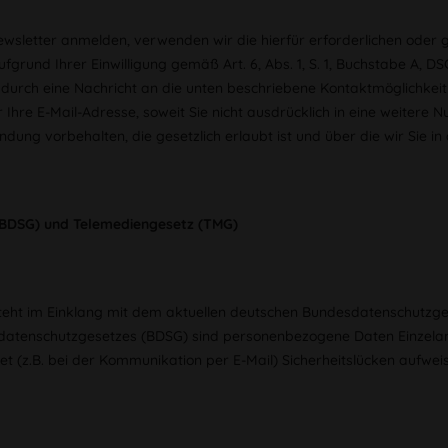
wsletter anmelden, verwenden wir die hierfür erforderlichen oder 
ufgrund Ihrer Einwilligung gemäß Art. 6, Abs. 1, S. 1, Buchstabe A,
urch eine Nachricht an die unten beschriebene Kontaktmöglichkeit 
hre E-Mail-Adresse, soweit Sie nicht ausdrücklich in eine weitere N
ng vorbehalten, die gesetzlich erlaubt ist und über die wir Sie in 
BDSG) und Telemediengesetz (TMG)
teht im Einklang mit dem aktuellen deutschen Bundesdatenschutzg
datenschutzgesetzes (BDSG) sind personenbezogene Daten Einzelang
t (z.B. bei der Kommunikation per E-Mail) Sicherheitslücken aufwei