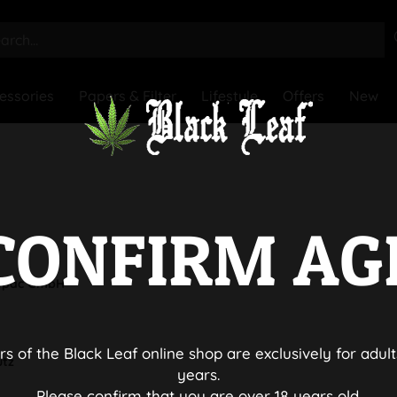
essories
Papers & Filter
Lifestyle
Offers
New
CONFIRM AG
ropac GmbH
rs of the Black Leaf online shop are exclusively for adult
utz
years.
Please confirm that you are over 18 years old.