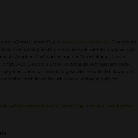
r uptain GmbH („uptain-Plugin“
https://www.uptain.de
). Dies erlaubt
. durch ein Dialogfenster). Hierzu erheben wir Informationen über
gemachte Angaben. Rechtsgrundlage der Verarbeitung ist unser
 lit f DSGVO). Die uptain GmbH ist dabei als Auftragsverarbeiter
gegeben, außer wir sind dazu gesetzlich verpflichtet. Soweit die
nmittelbar nach Ihrem Besuch unserer Webseite gelöscht.
lackleaf.de/custom/index/sCustom/7up_tracking_unsubscribe
tos