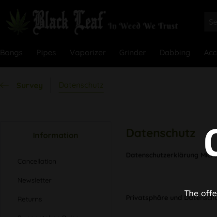
Bongs
Pipes
Vaporizer
Grinder
Dabbing
Acc
Datenschutz
Survey
Datenschutz
Information
Datenschutzerklärung Mic
Cancellation
Newsletter
The offe
Privatsphäre und Datensch
Returns