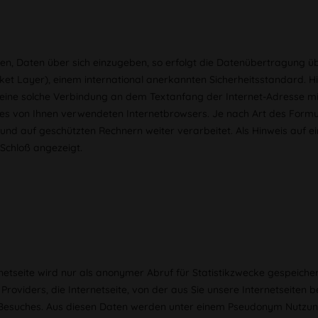
en, Daten über sich einzugeben, so erfolgt die Datenübertragung ü
ket Layer), einem international anerkannten Sicherheitsstandard. 
 eine solche Verbindung an dem Textanfang der Internet-Adresse mit 
des von Ihnen verwendeten Internetbrowsers. Je nach Art des Formu
nd auf geschützten Rechnern weiter verarbeitet. Als Hinweis auf ein
Schloß angezeigt.
rnetseite wird nur als anonymer Abruf für Statistikzwecke gespeich
Providers, die Internetseite, von der aus Sie unsere Internetseiten b
esuches. Aus diesen Daten werden unter einem Pseudonym Nutzungsp