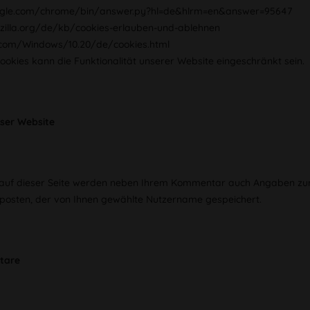
oogle.com/chrome/bin/answer.py?hl=de&hlrm=en&answer=95647
ozilla.org/de/kb/cookies-erlauben-und-ablehnen
.com/Windows/10.20/de/cookies.html
okies kann die Funktionalität unserer Website eingeschränkt sein.
ser Website
auf dieser Seite werden neben Ihrem Kommentar auch Angaben zum 
 posten, der von Ihnen gewählte Nutzername gespeichert.
tare