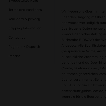
Sweepstakes Rules
Terms and conditions
Wir freuen uns über Ihr Inte
über den Umgang mit Ihren 
Your data & privacy
der Webserver lediglich aut
Shipping Information
übertragene Datenmenge und
Zwecke der Sicherstellung ei
Contact us
Buchstabe F, DSGVO der Wah
Angebots. Alle Zugriffsdate
Payment / Dispatch
(beispielsweise Name, Anschr
Imprint
ausdrückliche Zustimmung n
behandelt und darüber hinau
(Name, Telefonnummer, E-Mai
deutschen gesetzlichen Vors
über unsere Internet-Seiten
und Nutzung Sie Ihr Einverst
datenschutz@blackleaf.de, o
wenn sie für die Bearbeitun