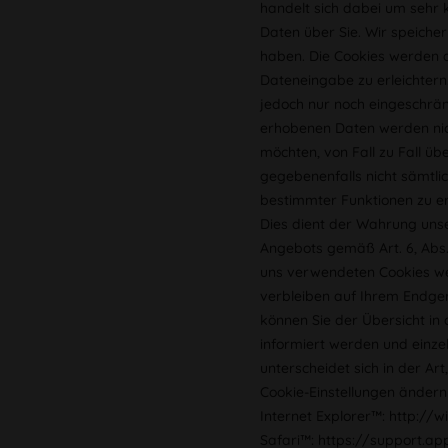
handelt sich dabei um sehr k
Daten über Sie. Wir speiche
haben. Die Cookies werden 
Dateneingabe zu erleichtern
jedoch nur noch eingeschränk
erhobenen Daten werden nich
möchten, von Fall zu Fall ü
gegebenenfalls nicht sämtli
bestimmter Funktionen zu e
Dies dient der Wahrung uns
Angebots gemäß Art. 6, Abs. 
uns verwendeten Cookies wer
verbleiben auf Ihrem Endge
können Sie der Übersicht in
informiert werden und einz
unterscheidet sich in der Ar
Cookie-Einstellungen ändern 
Internet Explorer™: http://
Safari™: https://support.a