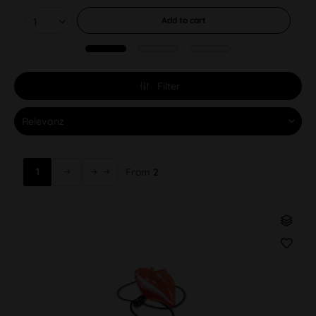
Add to
cart
Filter
1
From
2