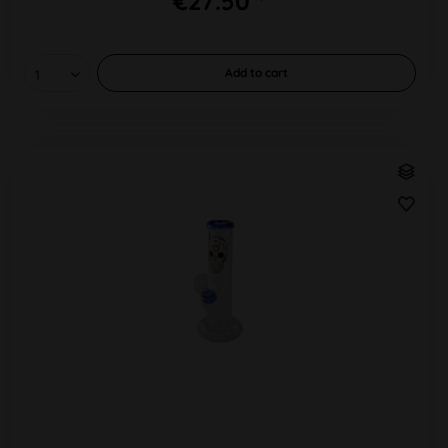
€27.50 *
Add to
cart