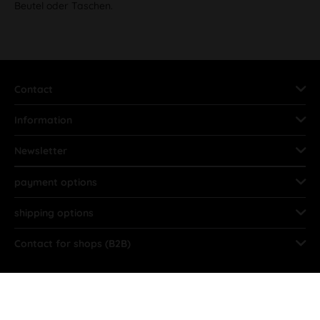
Beutel oder Taschen.
Contact
Information
Newsletter
payment options
shipping options
Contact for shops (B2B)