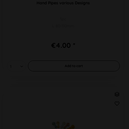
Hand Pipes various Designs
1pc
L 80-110mm
€4.00 *
Add to
cart