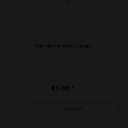
Hand Pipes in various Designs
1pc
L 70mm
€3.80 *
Add to
cart