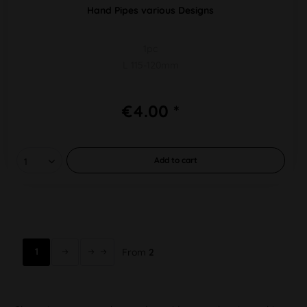
Hand Pipes various Designs
1pc
L 115-120mm
€4.00 *
Add to
cart
1
From
2