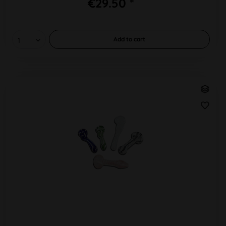
€29.50 *
Add to
cart