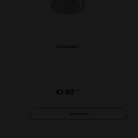
Glassinsert
PU 1pc
€1.80 *
Add to
cart