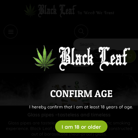
i
Search
CONFIRM AGE
I hereby confirm that I am at least 18 years of age.
Glass pipes –tasteless and timeless
Glass pipes are tasteless and provide an authentic smoking
I am 18 or older
experience. Black Leaf glass pipes are exclusively constructed
out of borosilicate (heat-proof) glass.