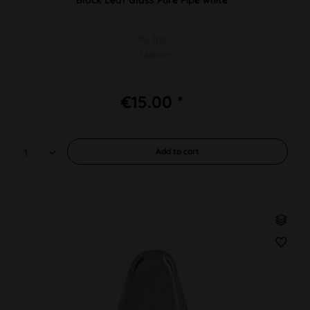
PU 1pc
L 140mm
€15.00 *
Add to
cart