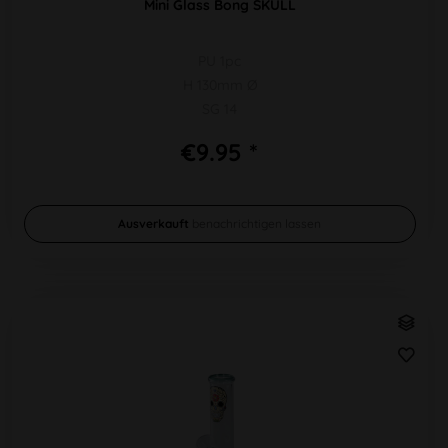
Mini Glass Bong SKULL
PU 1pc
H 130mm Ø
SG 14
€9.95 *
Ausverkauft
benachrichtigen lassen