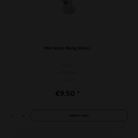
Mini Glass Bong SKULL
PU 1pc
H 155mm
SG 14
€9.50 *
Add to
cart