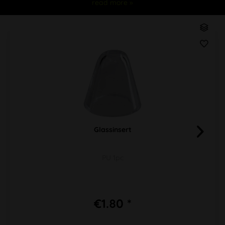
read more »
Glassinsert
PU 1pc
€1.80 *