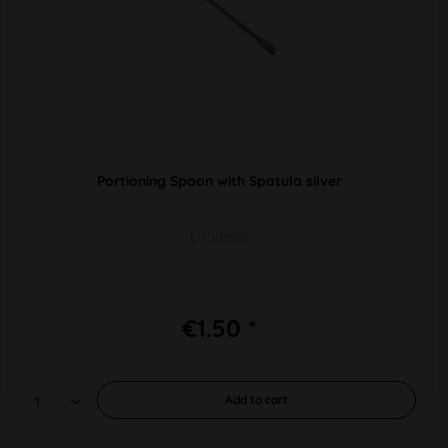
Portioning Spoon with Spatula silver
L 100mm
€1.50 *
Add to
cart