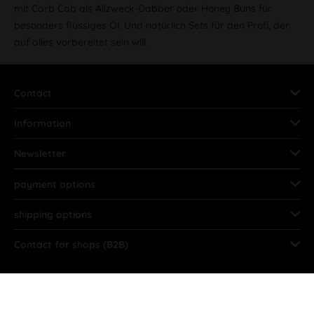
mit Carb Cab als Allzweck-Dabber oder Honey Buns für
besonders flüssiges Öl. Und natürlich Sets für den Profi, der
auf alles vorbereitet sein will.
Contact
Information
Newsletter
payment options
shipping options
Contact for shops (B2B)