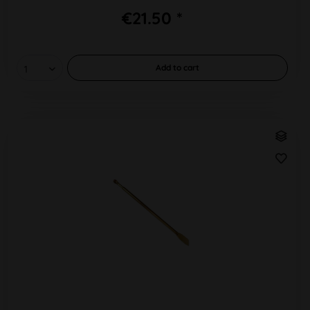
€21.50 *
Add to
cart