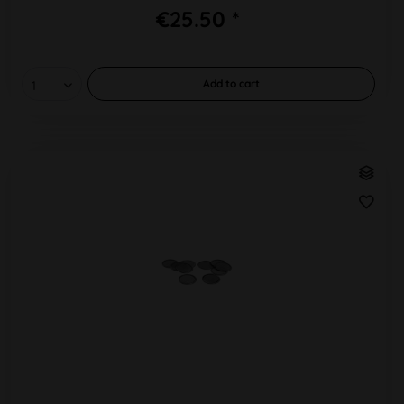
€25.50 *
Add to
cart