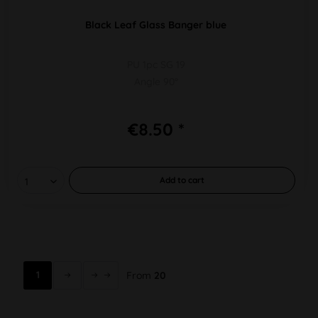
Black Leaf Glass Banger blue
PU 1pc SG 19
Angle 90°
€8.50 *
Add to
cart
1
From
20