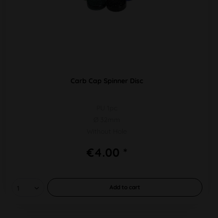
Carb Cap Spinner Disc
PU 1pc
Ø 32mm
Without Hole
€4.00 *
Add to
cart