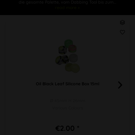
die gesamte Palette, vom Dabbing Tool bis zum...
read more »
Oil Black Leaf Silicone Box 15ml
Ø 45mm H 26mm
Various Colours
€2.00 *