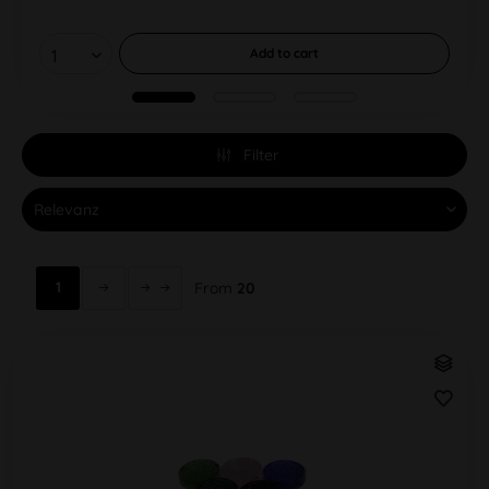
Add to
cart
Filter
1
From
20