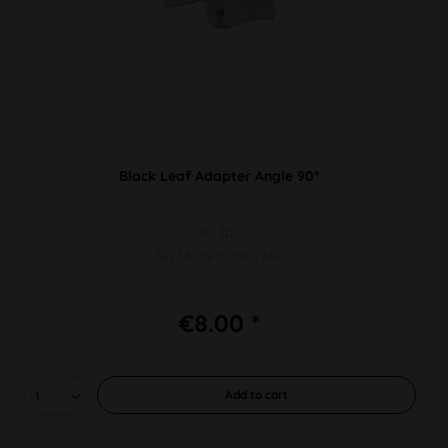
Black Leaf Adapter Angle 90°
PU 1pc
SG 14/19 o. 19F/14F
€8.00 *
Add to
cart