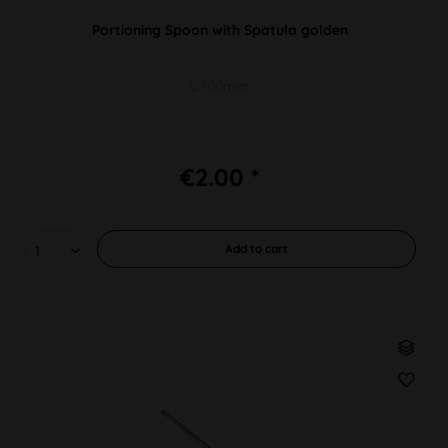
Portioning Spoon with Spatula golden
L 100mm
€2.00 *
Add to
cart