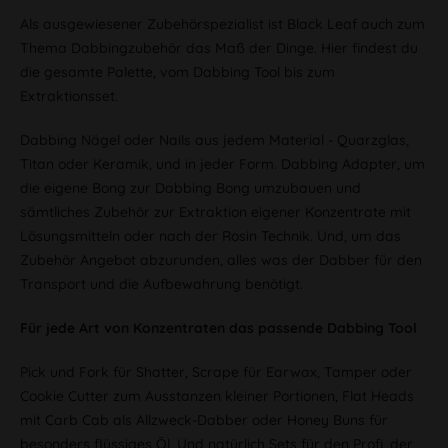
Als ausgewiesener Zubehörspezialist ist Black Leaf auch zum
Thema Dabbingzubehör das Maß der Dinge. Hier findest du
die gesamte Palette, vom Dabbing Tool bis zum
Extraktionsset.
Dabbing Nägel oder Nails aus jedem Material - Quarzglas,
Titan oder Keramik, und in jeder Form. Dabbing Adapter, um
die eigene Bong zur Dabbing Bong umzubauen und
sämtliches Zubehör zur Extraktion eigener Konzentrate mit
Lösungsmitteln oder nach der Rosin Technik. Und, um das
Zubehör Angebot abzurunden, alles was der Dabber für den
Transport und die Aufbewahrung benötigt.
Für jede Art von Konzentraten das passende Dabbing Tool
Pick und Fork für Shatter, Scrape für Earwax, Tamper oder
Cookie Cutter zum Ausstanzen kleiner Portionen, Flat Heads
mit Carb Cab als Allzweck-Dabber oder Honey Buns für
besonders flüssiges Öl. Und natürlich Sets für den Profi, der