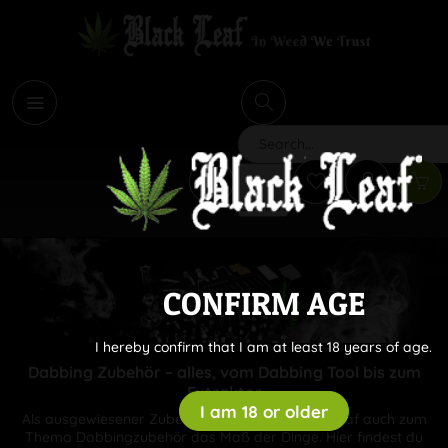
i
Search
CONFIRM AGE
I hereby confirm that I am at least 18 years of age.
Dabbing Zubehör – alles, vom Dabbing Tool bis zum
Extraktor
I am 18 or older
Als ausgewiesener Zubehörspezialist ist Black Leaf auch zum
Thema Dabbingzubehör das Maß der Dinge. Hier findest du