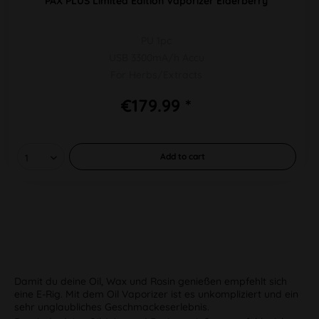
PAX PLUS Limited Edition Vaporizer Elderberry
PU 1pc
USB 3300mA/h Accu
For Herbs/Extracts
€179.99 *
Add to
cart
Damit du deine Oil, Wax und Rosin genießen empfehlt sich
eine E-Rig. Mit dem Oil Vaporizer ist es unkompliziert und ein
sehr unglaubliches Geschmackeserlebnis.