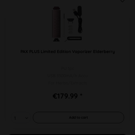
PAX PLUS Limited Edition Vaporizer Elderberry
PU 1pc
USB 3300mA/h Accu
For Herbs/Extracts
€179.99 *
Add to
cart