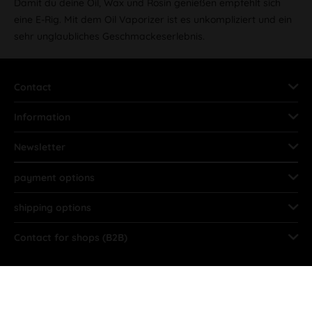
Damit du deine Oil, Wax und Rosin genießen empfehlt sich
eine E-Rig. Mit dem Oil Vaporizer ist es unkompliziert und ein
sehr unglaubliches Geschmackeserlebnis.
Contact
Information
Newsletter
payment options
shipping options
Contact for shops (B2B)