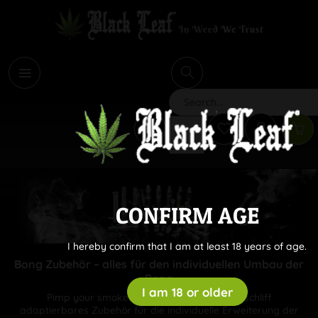
i
Search
CONFIRM AGE
I hereby confirm that I am at least 18 years of age.
Bong Zubehör – alles für den individuellen Umbau der
Bong
I am 18 or older
Pimp your smoke. Passgenau durch Normschliff
adaptierbares Zubehör für die individuelle Erweiterung der