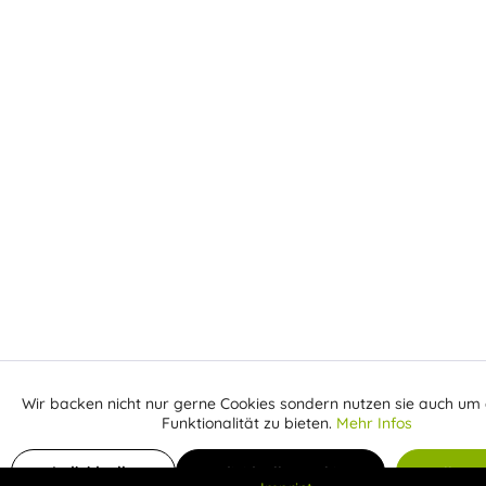
Wir backen nicht nur gerne Cookies sondern nutzen sie auch um 
Aktiv
Funktionale
Funktionalität zu bieten.
Mehr Infos
Inaktiv
Marketing
Individuelle
Individuelle Cookies
Alle C