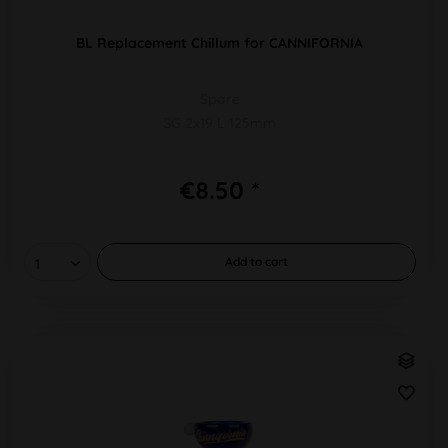
BL Replacement Chillum for CANNIFORNIA
Spare
SG 2x19 L 125mm
€8.50 *
Add to
cart