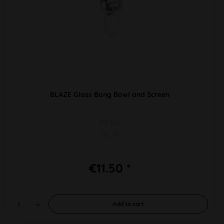
BLAZE Glass Bong Bowl and Screen
PU 1pc
SG 19
€11.50 *
Add to
cart