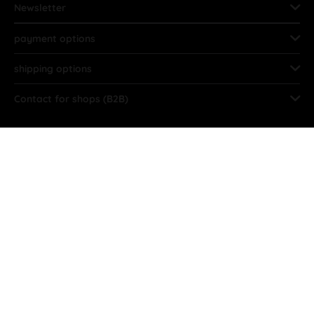
Newsletter
payment options
shipping options
Contact for shops (B2B)