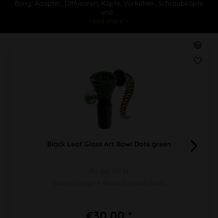
Bong: Adapter, Diffusoren, Köpfe, Vorkühler, Schraubköpfe
und...
read more »
Black Leaf Glass Art Bowl Dots green
PU 1pc SG 14
Graved Logo + Black Ground Glass
€30.00 *