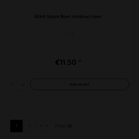
GEAR Spare Bowl rainbow/clear
SG 14
€11.50 *
Add to
cart
1
From
33