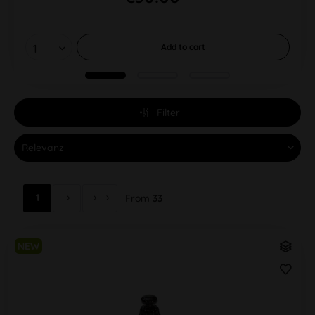
Add to
cart
Filter
1
From
33
NEW