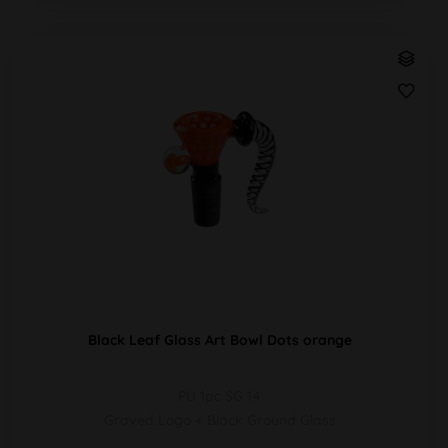
Black Leaf Glass Art Bowl Dots orange
PU 1pc SG 14
Graved Logo + Black Ground Glass