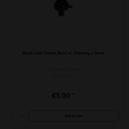
Black Leaf Shisha Bowl w. Chimney + Sieve
H 150mm Ø 85mm
Shisha-Bowl
€3.00 *
Add to
cart