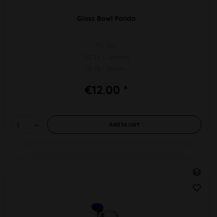
Glass Bowl Panda
PU 1pc
SG 14 L 64mm
Ø 18/ 36mm
€12.00 *
Add to
cart