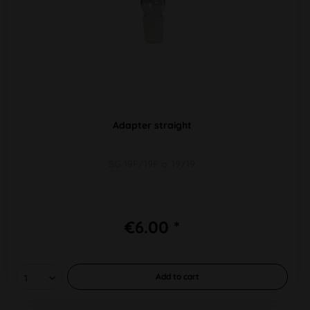
Adapter straight
SG 19F/19F o. 19/19
€6.00 *
Add to
cart