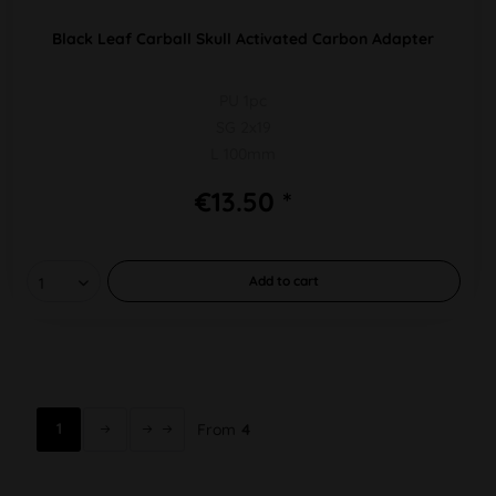
Black Leaf Carball Skull Activated Carbon Adapter
PU 1pc
SG 2x19
L 100mm
€13.50 *
Add to
cart
1
From
4