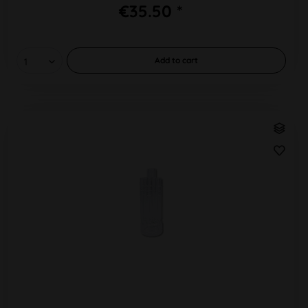
€35.50 *
Add to
cart