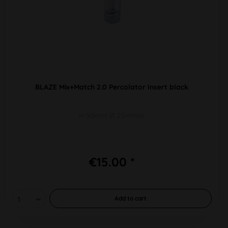
BLAZE Mix+Match 2.0 Percolator Insert black
H 90mm Ø 25mmm
€15.00 *
Add to
cart