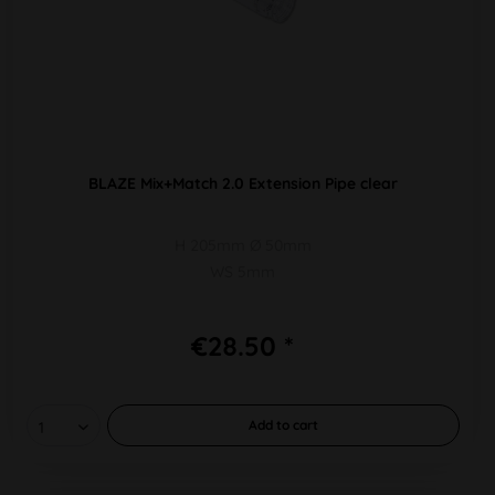
BLAZE Mix+Match 2.0 Extension Pipe clear
H 205mm Ø 50mm
WS 5mm
€28.50 *
Add to
cart