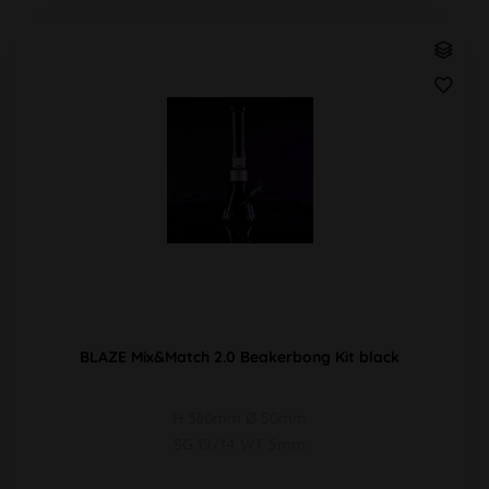
BLAZE Mix&Match 2.0 Beakerbong Kit black
H 380mm Ø 50mm
SG 19/14 WT 5mm