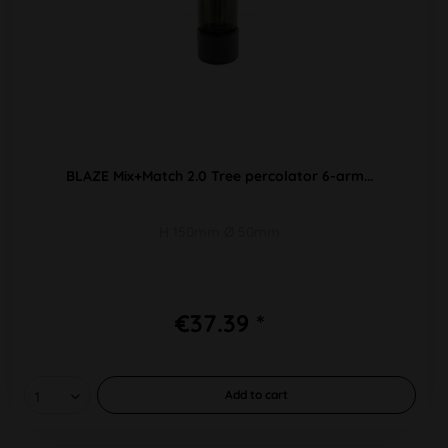
BLAZE Mix+Match 2.0 Tree percolator 6-arm...
H 150mm Ø 50mm
€37.39 *
Add to
cart