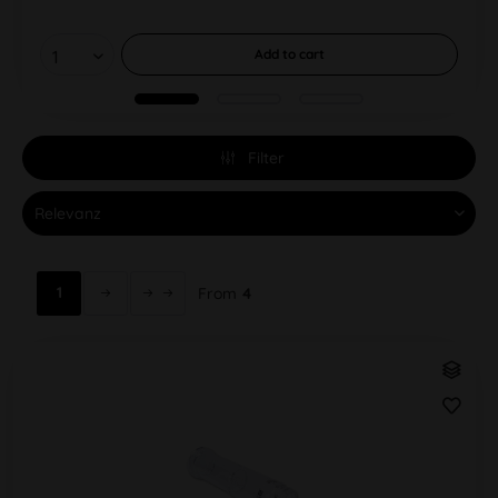
Add to
cart
Filter
1
From
4