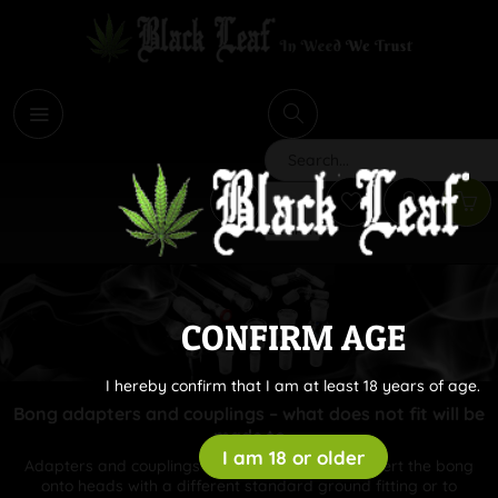
i
Search
CONFIRM AGE
I hereby confirm that I am at least 18 years of age.
Bong adapters and couplings – what does not fit will be
made to
I am 18 or older
Adapters and couplings make it possible to convert the bong
onto heads with a different standard ground fitting or to