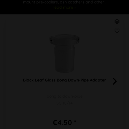
mount pre-coolers, ash catchers and other...
read more »
Black Leaf Glass Bong Down-Pipe Adapter
bong to down-pipe
SG 18/14
€4.50 *