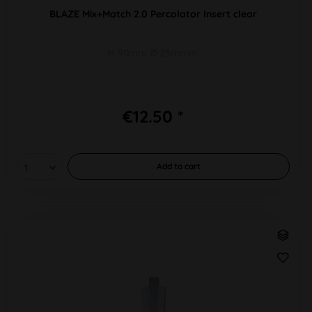
BLAZE Mix+Match 2.0 Percolator Insert clear
H 90mm Ø 25mmm
€12.50 *
Add to
cart