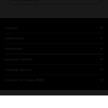
Contact
Information
Newsletter
payment options
shipping options
Contact for shops (B2B)