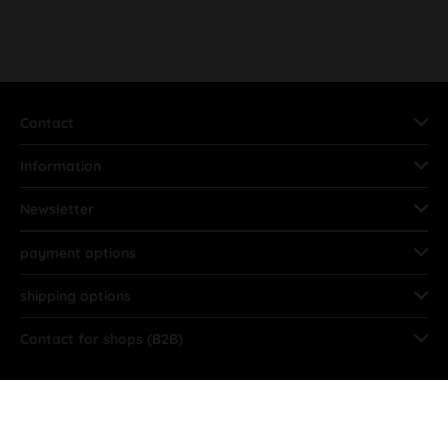
Contact
Information
Newsletter
payment options
shipping options
Contact for shops (B2B)