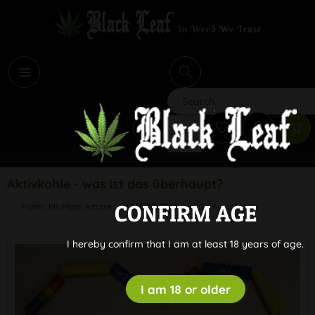
i
Search
Aktivkohle - was ist das überhaupt?
CONFIRM AGE
From::
Mr. Haze Amaze
12/7/22, 12:15
0 Comments
I hereby confirm that I am at least 18 years of age.
I am 18 or older