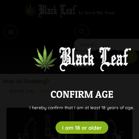
i
Search
Was ist Dabbing?
CONFIRM AGE
10/24/18, 9:45
0 Comments
I hereby confirm that I am at least 18 years of age.
I am 18 or older