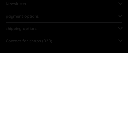
Newsletter
payment options
shipping options
Contact for shops (B2B)