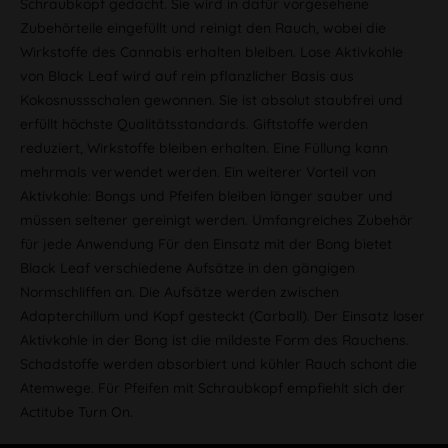
Schraubkopf gedacht. Sie wird in dafür vorgesehene
Zubehörteile eingefüllt und reinigt den Rauch, wobei die
Wirkstoffe des Cannabis erhalten bleiben. Lose Aktivkohle
von Black Leaf wird auf rein pflanzlicher Basis aus
Kokosnussschalen gewonnen. Sie ist absolut staubfrei und
erfüllt höchste Qualitätsstandards. Giftstoffe werden
reduziert, Wirkstoffe bleiben erhalten. Eine Füllung kann
mehrmals verwendet werden. Ein weiterer Vorteil von
Aktivkohle: Bongs und Pfeifen bleiben länger sauber und
müssen seltener gereinigt werden. Umfangreiches Zubehör
für jede Anwendung Für den Einsatz mit der Bong bietet
Black Leaf verschiedene Aufsätze in den gängigen
Normschliffen an. Die Aufsätze werden zwischen
Adapterchillum und Kopf gesteckt (Carball). Der Einsatz loser
Aktivkohle in der Bong ist die mildeste Form des Rauchens.
Schadstoffe werden absorbiert und kühler Rauch schont die
Atemwege. Für Pfeifen mit Schraubkopf empfiehlt sich der
Actitube Turn On.