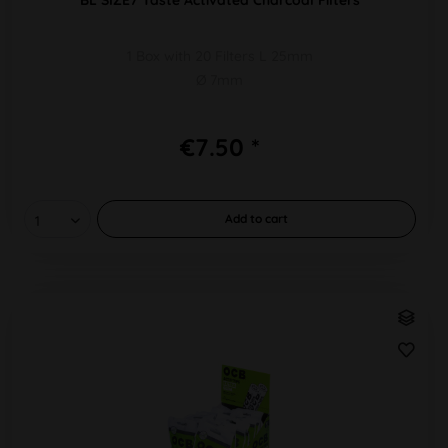
1 Box with 20 Filters L 25mm
Ø 7mm
€7.50 *
Add to
cart