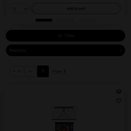
Add to
cart
Filter
7
From
7