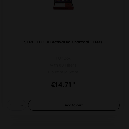
STREETFOOD Activated Charcoal Filters
PU 1Box
with 80 Filters
L 30mm Ø 6mm
€14.71 *
Add to
cart