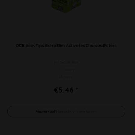
OCB ActivTips ExtraSlim ActivatedCharcoalFilters
PU 1x50Filter
L 27mm
Ø 6mm
€5.46 *
Ausverkauft
benachrichtigen lassen