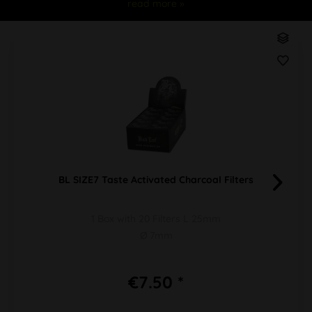
read more »
BL SIZE7 Taste Activated Charcoal Filters
1 Box with 20 Filters L 25mm
Ø 7mm
€7.50 *