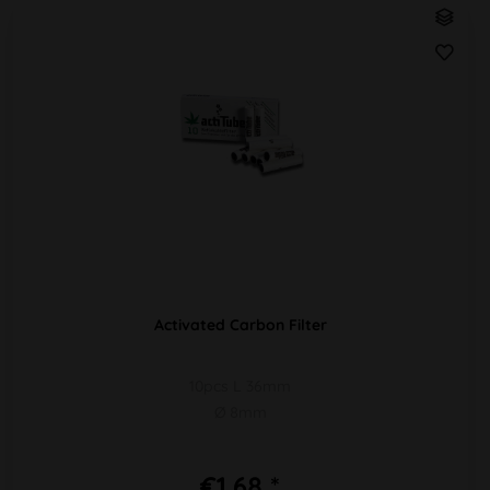
Activated Carbon Filter
10pcs L 36mm
Ø 8mm
€1.68 *