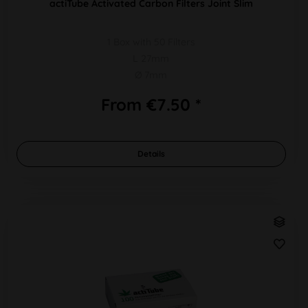
actiTube Activated Carbon Filters Joint Slim
1 Box with 50 Filters
L 27mm
Ø 7mm
From €7.50 *
Details