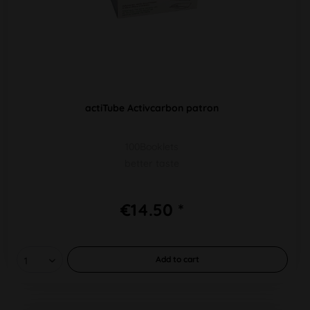
actiTube Activcarbon patron
100Booklets
better taste
€14.50 *
Add to
cart