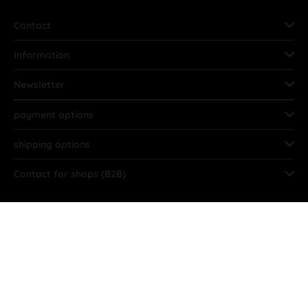
Contact
Information
Newsletter
payment options
shipping options
Contact for shops (B2B)