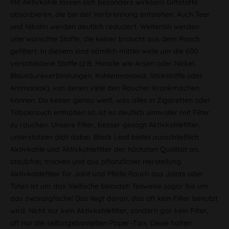
Mit Aktivkohle lassen sich besonders wirksam Giftstoffe
absorbieren, die bei der Verbrennung entstehen. Auch Teer
und Nikotin werden deutlich reduziert. Weiterhin werden
unerwünschte Stoffe, die keiner braucht aus dem Rauch
gefiltert. In diesem sind nämlich mittlerweile um die 600
verschiedene Stoffe (z.B. Metalle wie Arsen oder Nickel,
Blausäureverbindungen, Kohlenmonoxid, Stickstoffe oder
Ammoniak), von denen viele den Raucher krankmachen
können. Da keiner genau weiß, was alles in Zigaretten oder
Tabakrauch enthalten ist, ist es deutlich sinnvoller mit Filter
zu rauchen. Unsere Filter, besser gesagt Aktivkohlefilter,
unterstützen dich dabei. Black Leaf bietet ausschließlich
Aktivkohle und Aktivkohlefilter der höchsten Qualität an,
staubfrei, trocken und aus pflanzlicher Herstellung.
Aktivkohlefilter für Joint und Pfeife Rauch aus Joints oder
Tüten ist um das Vielfache belastet! Teilweise sogar bis um
das zwanzigfache! Das liegt daran, das oft kein Filter benutzt
wird. Nicht nur kein Aktivkohlefilter, sondern gar kein Filter,
oft nur die selbstgebastelten Paper-Tips. Diese halten