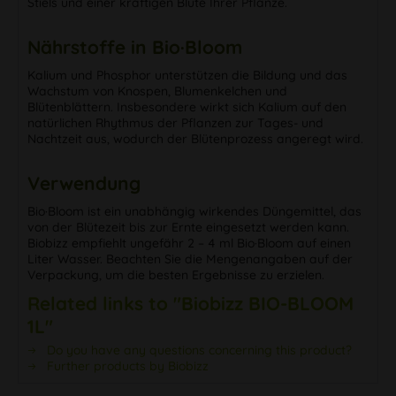
Stiels und einer kräftigen Blüte Ihrer Pflanze.
Nährstoffe in Bio·Bloom
Kalium und Phosphor unterstützen die Bildung und das
Wachstum von Knospen, Blumenkelchen und
Blütenblättern. Insbesondere wirkt sich Kalium auf den
natürlichen Rhythmus der Pflanzen zur Tages- und
Nachtzeit aus, wodurch der Blütenprozess angeregt wird.
Verwendung
Bio·Bloom ist ein unabhängig wirkendes Düngemittel, das
von der Blütezeit bis zur Ernte eingesetzt werden kann.
Biobizz empfiehlt ungefähr 2 – 4 ml Bio·Bloom auf einen
Liter Wasser. Beachten Sie die Mengenangaben auf der
Verpackung, um die besten Ergebnisse zu erzielen.
Related links to "Biobizz BIO-BLOOM
1L"
Do you have any questions concerning this product?
Further products by Biobizz