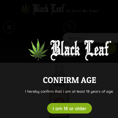
i
Search
CONFIRM AGE
I hereby confirm that I am at least 18 years of age.
I am 18 or older