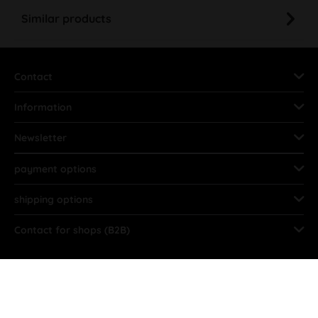
Similar products
Contact
Information
Newsletter
payment options
shipping options
Contact for shops (B2B)