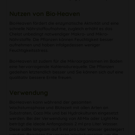
Nutzen von Bio·Heaven
Bio·Heaven fördert die enzymatische Aktivität und eine
schnelle Nährstoffaufnahme, zugleich erhöht es das
Chelat unbedingt notwendiger Makro- und Mikro-
Nährstoffe. Die Pflanzen können Feuchtigkeit besser
aufnehmen und haben infolgedessen weniger
Feuchtigkeitsstress.
Bio·Heaven ist zudem für die Mikroorganismen im Boden
eine hervorragende Kohlensäurequelle. Die Pflanzen
gedeihen letztendlich besser und Sie können sich auf eine
qualitativ bessere Ernte freuen.
Verwendung
Bio·Heaven kann während der gesamten
Wachstumsphase und Blütezeit mit allen Arten an
Substraten, Coco Mix und bei Hydrokulturen eingesetzt
werden. Bei der Verwendung von All·Mix oder Light·Mix
beträgt die ideale Anfangsdosis 2 ml pro Liter Wasser.
Diese sollte langsam auf 5 ml pro Liter Wasser gesteigert
werden. Beachten Sie unseren Wachstumsplan, um die