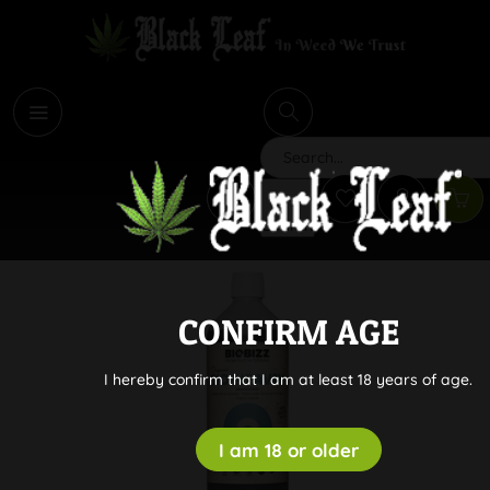
i
Search
CONFIRM AGE
I hereby confirm that I am at least 18 years of age.
I am 18 or older