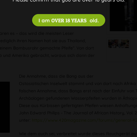
I am
OVER 18 YEARS
old.
waren es – das wird die meisten Leser
Lediglich ihren Namen hat sie aus Thailand,
s einem Bambusrohr gemachte Pfeife“. Von dort
pa und Amerika gebracht, woraus sich dann der
Die Annahme, dass die Bong aus der
Ostasiatischen Inselwelt stammt und von dort nach Afrika
falschen Annahme, dass Bongs erst nach der Einfuhr von 
Archäologen gefundenen Wasserpfeifen wurden in Äthiopie
Diese aus Kürbissen gefertigten Pfeifen wiesen Anhaftung
John Edward Philips - The Journal of African History, Vol. 2
unter:
https://www.420magazine.com/forums/general-420-
Wie dem auch sei, verbreitet wurde dieses Rauchgerät auf