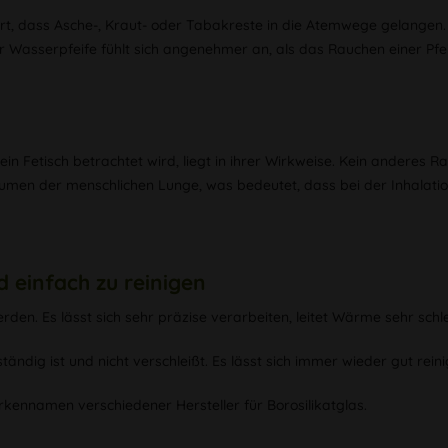
dert, dass Asche-, Kraut- oder Tabakreste in die Atemwege gelangen.
ner Wasserpfeife fühlt sich angenehmer an, als das Rauchen einer 
 Fetisch betrachtet wird, liegt in ihrer Wirkweise. Kein anderes Rau
lumen der menschlichen Lunge, was bedeutet, dass bei der Inhalat
 einfach zu reinigen
den. Es lässt sich sehr präzise verarbeiten, leitet Wärme sehr schle
ständig ist und nicht verschleißt. Es lässt sich immer wieder gut rei
kennamen verschiedener Hersteller für Borosilikatglas.