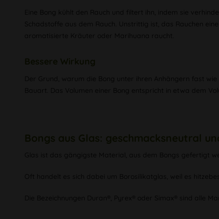
Eine Bong kühlt den Rauch und filtert ihn, indem sie verhin
Schadstoffe aus dem Rauch. Unstrittig ist, das Rauchen ei
aromatisierte Kräuter oder Marihuana raucht.
Bessere Wirkung
Der Grund, warum die Bong unter ihren Anhängern fast wie ein
Bauart. Das Volumen einer Bong entspricht in etwa dem Vo
Bongs aus Glas: geschmacksneutral und
Glas ist das gängigste Material, aus dem Bongs gefertigt wer
Oft handelt es sich dabei um Borosilikatglas, weil es hitzebe
Die Bezeichnungen Duran®, Pyrex® oder Simax® sind alle Mar