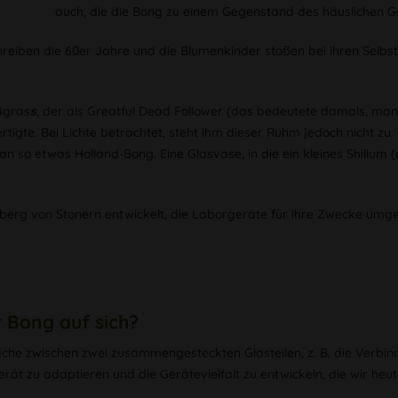
auch, die die Bong zu einem Gegenstand des häuslichen
chreiben die 60er Jahre und die Blumenkinder stoßen bei ihren Selbs
dgras
s
, der als Greatful Dead Follower (das bedeutete damals, man
rtigte. Bei Lichte betrachtet, steht ihm dieser Ruhm jedoch nicht 
so etwas Holland-Bong. Eine Glasvase, in die ein kleines Shillum (
elberg von Stonern entwickelt, die Laborgeräte für ihre Zwecke u
r Bong auf sich?
läche zwischen zwei zusammengesteckten Glasteilen, z. B. die Verb
ät zu adaptieren und die Gerätevielfalt zu entwickeln, die wir heu