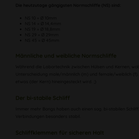
Die heutzutage gängigsten Normschliffe (NS) sind:
NS 10 = Ø 10mm
NS 14 = Ø 14,4mm
NS 19 = Ø 18,8mm
NS 29 = Ø 29mm
NS 45 = Ø 45mm
Männliche und weibliche Normschliffe
Während die Labortechnik zwischen Hülsen und Kernen, wobei
Unterscheidung male/männlich (m) und female/weiblich (f). Der
etwas (der Kern) hineingesteckt wird. ;)
Der bi-stabile Schliff
Immer mehr Bongs haben auch einen sog. bi-stabilen Schliff
Verbindungen besonders stabil.
Schliffklemmen für sicheren Halt