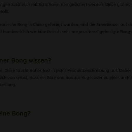
gen zusätzlich mit Schliffklemmen gesichert werden. Diese gibt es 
ällt.
kanische Bong in China gefertigt wurden, sind die Amerikaner auf d
 handwerklich wie künstlerisch sehr anspruchsvoll gefertigte Bongs 
iner Bong wissen?
e. Diese taucht daher fast in jeder Produktbeschreibung auf. Dabe
sich von selbst, dass ein Glasrohr, das zur Kugel oder zu einer and
beitung.
eine Bong?