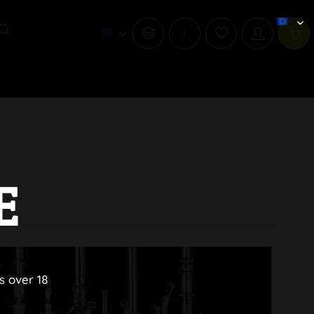
i
E
s over 18