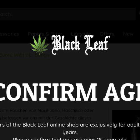
essories
Papers & Filter
Lifestyle
Offers
New
 Bunte Welt der Bongs
CONFIRM AG
gt zum Rauchen von Marihuana, Haschisch oder
 befassen wir uns mit der Geschichte dieses
rs of the Black Leaf online shop are exclusively for adult
rten. In später folgenden Beiträgen werden
years.
Please confirm that you are over 18 years old.