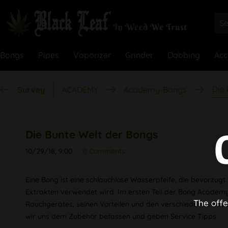
Bongs
Pipes
Vaporizer
Grinder
Dabbing
Acc
Die
Survey
ACADEMY
Academy-Bongs
Die Bunte Welt der Bongs
10/29/18, 9:00
0 Comments
Eine Bong ist eine schlauchlose Wasserpfeife, die bevorzu
Extrakten verwendet wird. Im ersten Teil der Bong Academy
The offe
Rauchgerätes, seinen Vorteilen und den verschiedenen Baua
wir uns dem Zubehör befassen und geben Service Tipps.