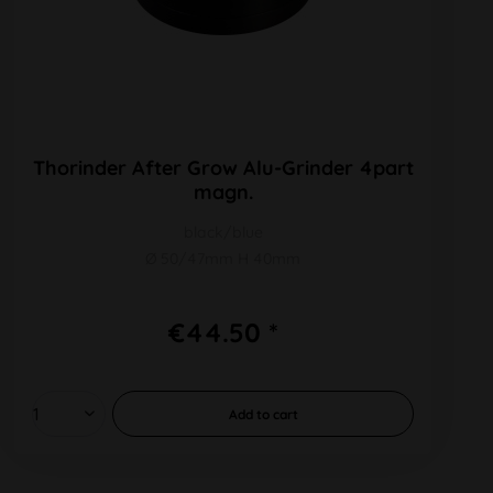
Thorinder After Grow Alu-Grinder 4part
magn.
black/blue
Ø 50/47mm H 40mm
€44.50 *
Add to
cart