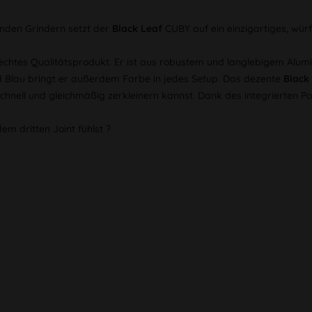
nden Grindern setzt der
Black Leaf
CUBY auf ein einzigartiges, wür
 echtes Qualitätsprodukt. Er ist aus robustem und langlebigem Alumi
und Blau bringt er außerdem Farbe in jedes Setup. Das dezente
Black
hnell und gleichmäßig zerkleinern kannst. Dank des integrierten Po
m dritten Joint fühlst ?