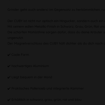
Grinder geht auch anders! Im Gegensatz zu herkömmlichen, ru
Der CUBY ist nicht nur optisch ein Hingucker, sondern auch ein
Mit seinem edlen Metallic-Finish in Schwarz, Grau, Grün, Rot 
Die scharfen Mahlzähne sorgen dafür, dass du deine Kräuter sc
ungenutzt.
Der Magnetverschluss des CUBY hält dichter als du dich nach de
✔️ Coole Form
✔️ hochwertiges Aluminium
✔️ Liegt bequem in der Hand
✔️ Praktisches Pollensieb und integrierte Kammer
✔️ Erhältlich in schwarz, grau, grün, rot und blau