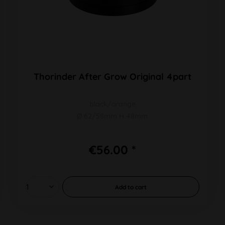
Thorinder After Grow Original 4part
black/orange
Ø 62/58mm H 48mm
€56.00 *
Add to
cart