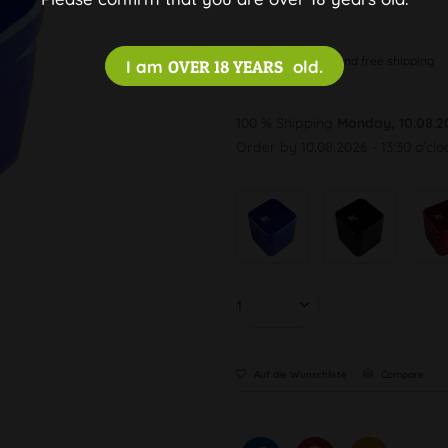
Discreet and free shipping
I am
OVER 18 YEARS
old.
100 % Shipping
Monday, 10.08.2
Order by 10.08.2026 - 13:30 o'clo
Auf die Wunschliste
Compare