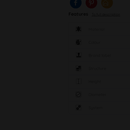
Features
To full description
Material
Colour
Brand label
Structure
Height
Diameter
System