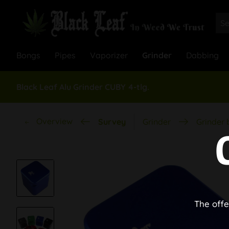
Bongs
Pipes
Vaporizer
Grinder
Dabbing
Black Leaf Alu Grinder CUBY 4-tlg.
Overview
Survey
Grinder
Grinder 
The offe