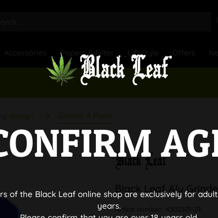
Accessories
Papers & Filter
Lifestyle
Offers
N
Grinder 4 Piece
by design
CONFIRM AG
Black Leaf Alu Grinde
rs of the Black Leaf online shop are exclusively for adult
years.
Article number:
4302301-29
Please confirm that you are over 18 years old.