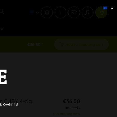
i
ew
€36.50 *
Add to shopping cart
E
r CUBY 4-tlg.
€36.50
s over 18
inkl. MwSt.
plus shipping costs