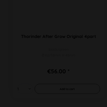
Thorinder After Grow Original 4part
black/green
Ø 62/58mm H 48mm
€56.00 *
Add to
cart