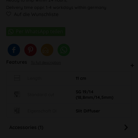
Delivery time appr. 1-4 workdays within germany
Auf die Wunschliste
Features
To full description
Length
11 cm
SG 19/14
Standard cut
(18,8mm/14,5mm)
Eigenschaft DI
Slit Diffuser
Accessories (1)