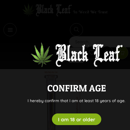
i
Search
CONFIRM AGE
I hereby confirm that I am at least 18 years of age.
I am 18 or older