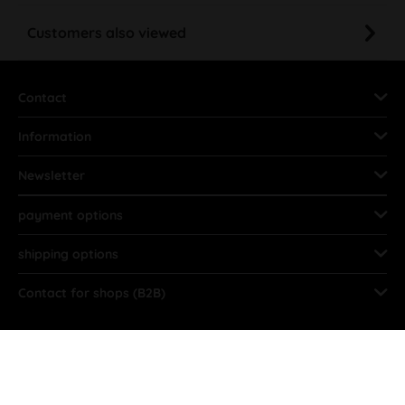
Customers also viewed
Contact
Information
Newsletter
payment options
shipping options
Contact for shops (B2B)