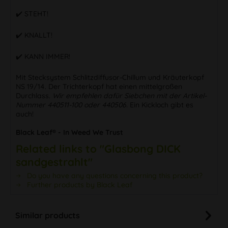
✔️ STEHT!
✔️ KNALLT!
✔️ KANN IMMER!
Mit Stecksystem Schlitzdiffusor-Chillum und Kräuterkopf
NS 19/14. Der Trichterkopf hat einen mittelgroßen
Durchlass.
Wir empfehlen dafür Siebchen mit der Artikel-
Nummer 440511-100 oder 440506.
Ein Kickloch gibt es
auch!
Black Leaf® - In Weed We Trust
Related links to "Glasbong DICK
sandgestrahlt"
Do you have any questions concerning this product?
Further products by Black Leaf
Similar products