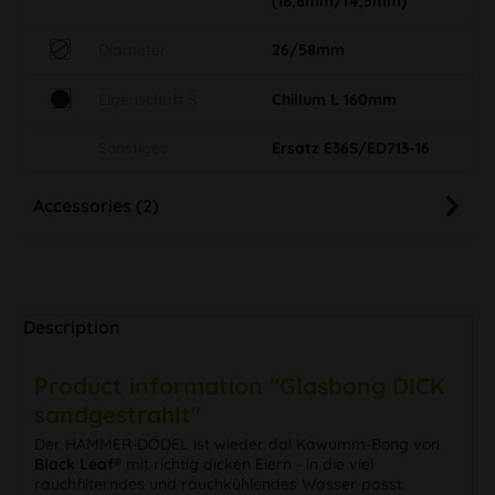
(18,8mm/14,5mm)
Diameter
26/58mm
Eigenschaft S
Chillum L 160mm
Sonstiges
Ersatz E36S/ED713-16
Accessories (2)
Description
Product information "Glasbong DICK
sandgestrahlt"
Der HAMMER-DÖDEL ist wieder da! Kawumm-Bong von
Black Leaf®
mit richtig dicken Eiern - in die viel
rauchfilterndes und rauchkühlendes Wasser passt.