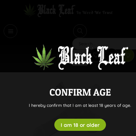
i
Search
CONFIRM AGE
I hereby confirm that I am at least 18 years of age.
I am 18 or older