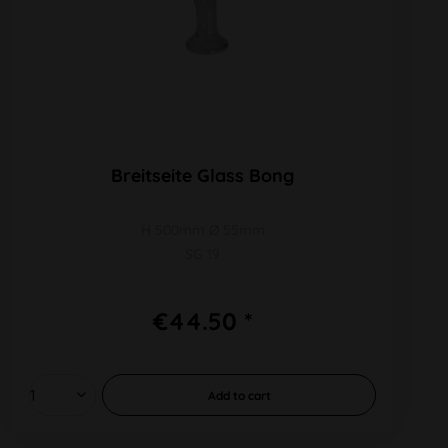
Breitseite Glass Bong
H 500mm Ø 55mm
SG 19
€44.50 *
Add to
cart