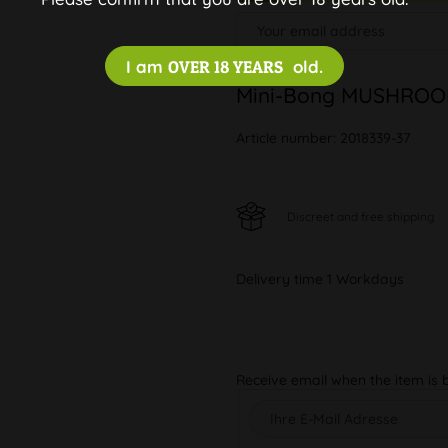
I am
OVER 18 YEARS
old.
Mini-Bong MUSHROO
Article number:
2018339-37
Discreet and free shipping
Delivery time 1 Workdays
Receive email when the item is 