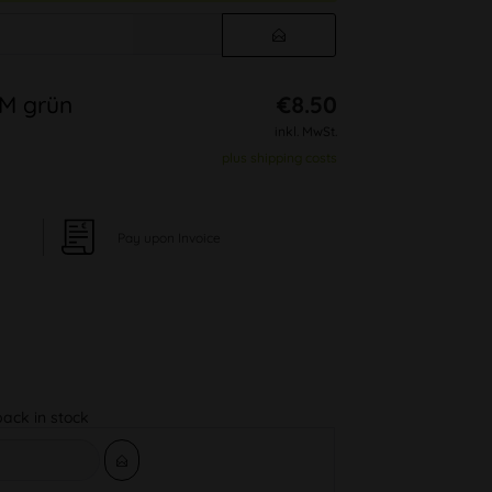
M grün
€8.50
inkl. MwSt.
plus shipping costs
Pay upon Invoice
back in stock