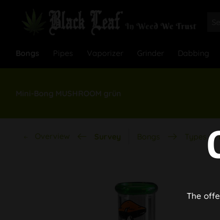
Bongs
Pipes
Vaporizer
Grinder
Dabbing
Mini-Bong MUSHROOM grün
Overview
Survey
Bongs
Types of
The offe