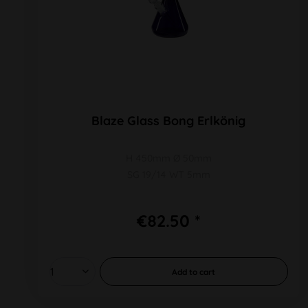
Blaze Glass Bong Erlkönig
H 450mm Ø 50mm
SG 19/14 WT 5mm
€82.50 *
Add to
cart