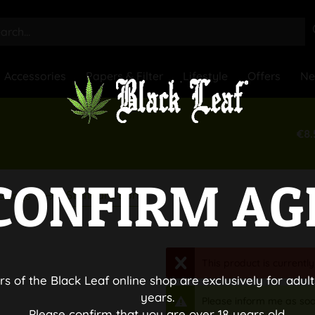
Accessories
Papers & Filter
Lifestyle
Offers
N
€8.
CONFIRM AG
Standard Bong
 Bongs
This product is currently
rs of the Black Leaf online shop are exclusively for adult
years.
Please inform me as soo
Please confirm that you are over 18 years old.