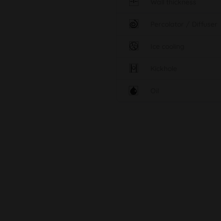
Wall thickness
Percolator / Diffuser
Ice cooling
Kickhole
Oil