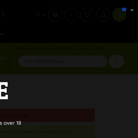
i
ew
Receive email when the item is back in stock
50 *
E
 not available.
s over 18
n as the product is available again.