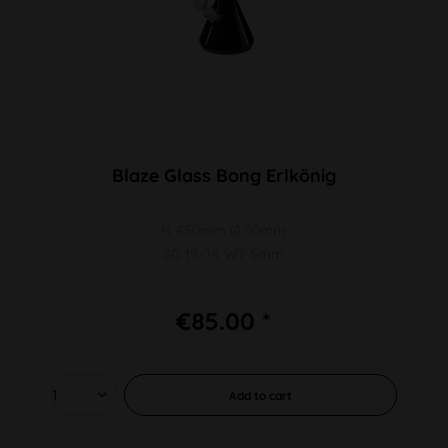
Blaze Glass Bong Erlkönig
H 450mm Ø 50mm
SG 19/14 WT 5mm
€85.00 *
Add to
cart